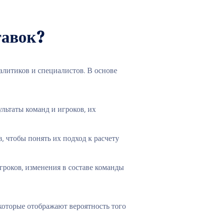
тавок?
литиков и специалистов. В основе
льтаты команд и игроков, их
, чтобы понять их подход к расчету
роков, изменения в составе команды
которые отображают вероятность того