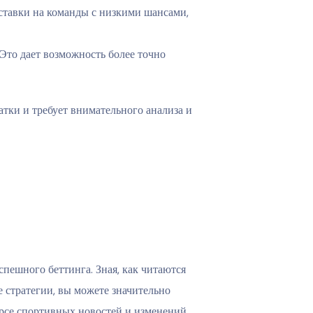
ставки на команды с низкими шансами,
. Это дает возможность более точно
атки и требует внимательного анализа и
пешного беттинга. Зная, как читаются
 стратегии, вы можете значительно
урсе спортивных новостей и изменений