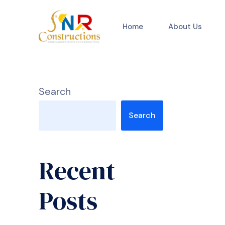
Home
About Us
Search
Search
Recent
Posts