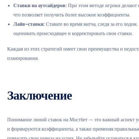
Ставки на аутсайдеров:
При этом методе игроки делают 
что позволяет получить более высокие коэффициенты.
Лайв-ставки:
Ставьте во время матча, следя за его ходом
оценивать происходящее и корректировать свои ставки.
Каждая из этих стратегий имеет свои преимущества и недост
планирования.
Заключение
Понимание линий ставок на Мостбет — это важный аспект ус
и формируются коэффициенты, а также применяя правильные
повысить свои шансы на успех. Не забывайте оставаться в к