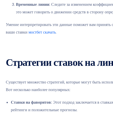
Временные линии:
Следите за изменением коэффициент
это может говорить о движении средств в сторону опре
Умение интерпретировать эти данные поможет вам принять 
ваши ставки
мостбет скачать
.
Стратегии ставок на ли
Существует множество стратегий, которые могут быть испол
Вот несколько наиболее популярных:
Ставки на фаворитов:
Этот подход заключается в ставка
рейтинги и положительные прогнозы.