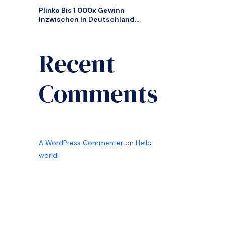
Plinko Bis 1 000x Gewinn
Inzwischen In Deutschland
Spielen!
Recent
Comments
A WordPress Commenter
on
Hello
world!