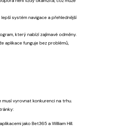
 podpora není vždy okamžitá, což může
li lepší systém navigace a přehlednější
rogram, který nabízí zajímavé odměny.
 že aplikace funguje bez problémů,
se musí vyrovnat konkurenci na trhu.
tránky:
plikacemi jako Bet365 a William Hill.