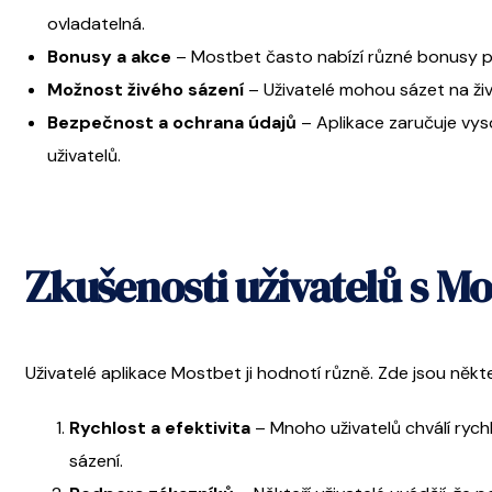
ovladatelná.
Bonusy a akce
– Mostbet často nabízí různé bonusy pro
Možnost živého sázení
– Uživatelé mohou sázet na živ
Bezpečnost a ochrana údajů
– Aplikace zaručuje vy
uživatelů.
Zkušenosti uživatelů s Mo
Uživatelé aplikace Mostbet ji hodnotí různě. Zde jsou někt
Rychlost a efektivita
– Mnoho uživatelů chválí rychlo
sázení.