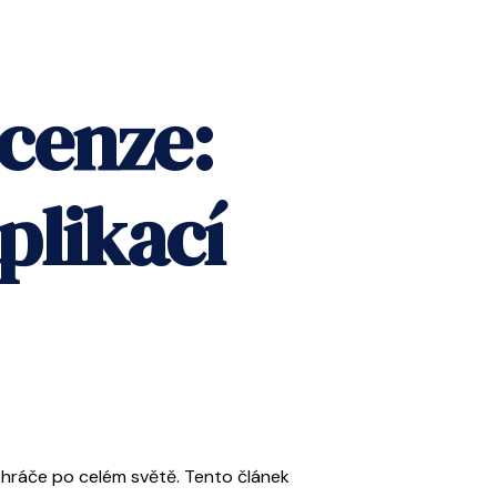
ecenze:
plikací
 hráče po celém světě. Tento článek