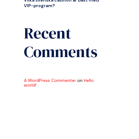
Vilka svenska casinon är bäst med
VIP-program?
Recent
Comments
A WordPress Commenter
on
Hello
world!