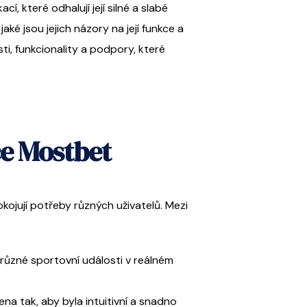
í, které odhalují její silné a slabé
 jaké jsou jejich názory na její funkce a
ti, funkcionality a podpory, které
ce Mostbet
kojují potřeby různých uživatelů. Mezi
různé sportovní události v reálném
ena tak, aby byla intuitivní a snadno