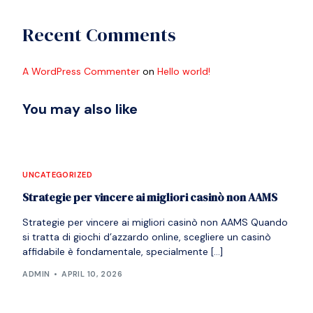
Recent Comments
A WordPress Commenter
on
Hello world!
You may also like
UNCATEGORIZED
Strategie per vincere ai migliori casinò non AAMS
Strategie per vincere ai migliori casinò non AAMS Quando
si tratta di giochi d’azzardo online, scegliere un casinò
affidabile è fondamentale, specialmente […]
ADMIN
APRIL 10, 2026