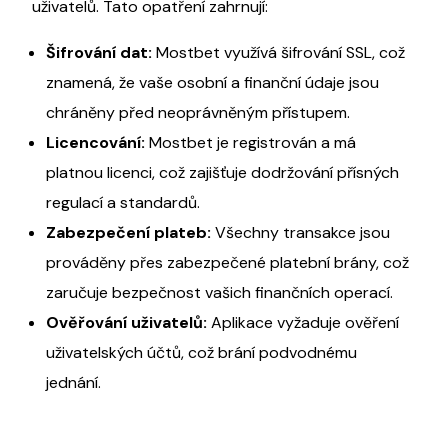
uživatelů. Tato opatření zahrnují:
Šifrování dat:
Mostbet využívá šifrování SSL, což
znamená, že vaše osobní a finanční údaje jsou
chráněny před neoprávněným přístupem.
Licencování:
Mostbet je registrován a má
platnou licenci, což zajišťuje dodržování přísných
regulací a standardů.
Zabezpečení plateb:
Všechny transakce jsou
prováděny přes zabezpečené platební brány, což
zaručuje bezpečnost vašich finančních operací.
Ověřování uživatelů:
Aplikace vyžaduje ověření
uživatelských účtů, což brání podvodnému
jednání.