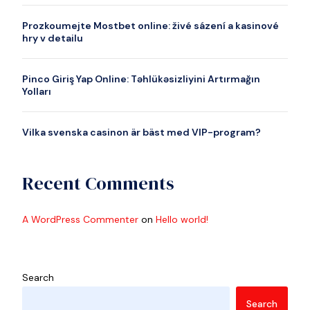
Prozkoumejte Mostbet online: živé sázení a kasinové
hry v detailu
Pinco Giriş Yap Online: Təhlükəsizliyini Artırmağın
Yolları
Vilka svenska casinon är bäst med VIP-program?
Recent Comments
A WordPress Commenter
on
Hello world!
Search
Search