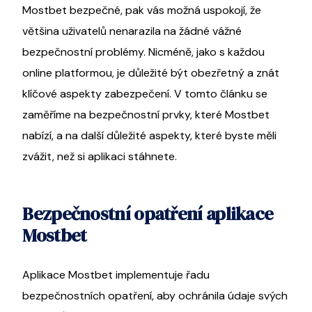
Mostbet bezpečné, pak vás možná uspokojí, že
Contact Us
většina uživatelů nenarazila na žádné vážné
bezpečnostní problémy. Nicméně, jako s každou
online platformou, je důležité být obezřetný a znát
klíčové aspekty zabezpečení. V tomto článku se
zaměříme na bezpečnostní prvky, které Mostbet
nabízí, a na další důležité aspekty, které byste měli
zvážit, než si aplikaci stáhnete.
Bezpečnostní opatření aplikace
Mostbet
Aplikace Mostbet implementuje řadu
bezpečnostních opatření, aby ochránila údaje svých