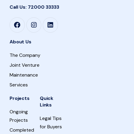
Call Us: 72000 33333
About Us
The Company
Joint Venture
Maintenance
Services
Projects
Quick
Links
Ongoing
Legal Tips
Projects
for Buyers
Completed