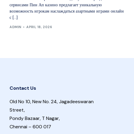
сервисами Пин Ап казино предлагает уникальную
возможность игрокам наслаждаться азартными играми онлайн
с […]
ADMIN
APRIL 18, 2026
Contact Us
Old No 10, New No. 24, Jagadeeswaran
Street,
Pondy Bazaar, T Nagar,
Chennai – 600 017