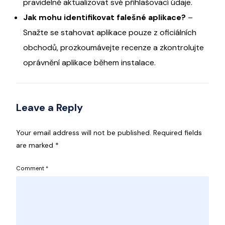
pravidelně aktualizovat své přihlašovací údaje.
Jak mohu identifikovat falešné aplikace?
–
Snažte se stahovat aplikace pouze z oficiálních
obchodů, prozkoumávejte recenze a zkontrolujte
oprávnění aplikace během instalace.
Leave a Reply
Your email address will not be published.
Required fields
are marked
*
Comment
*