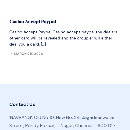
Casino Accept Paypal
Casino Accept Paypal Casino accept paypal the dealers
other card will be revealed and the croupier will either
deal you a card, […]
MARCH 25, 2026
Contact Us
‘NAVRANG’, Old No 10, New No. 24, Jagadeeswaran
Street, Pondy Bazaar, T Nagar, Chennai – 600 017