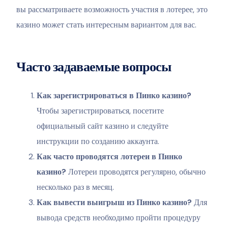
вы рассматриваете возможность участия в лотерее, это
казино может стать интересным вариантом для вас.
Часто задаваемые вопросы
Как зарегистрироваться в Пинко казино?
Чтобы зарегистрироваться, посетите
официальный сайт казино и следуйте
инструкции по созданию аккаунта.
Как часто проводятся лотереи в Пинко
казино?
Лотереи проводятся регулярно, обычно
несколько раз в месяц.
Как вывести выигрыш из Пинко казино?
Для
вывода средств необходимо пройти процедуру