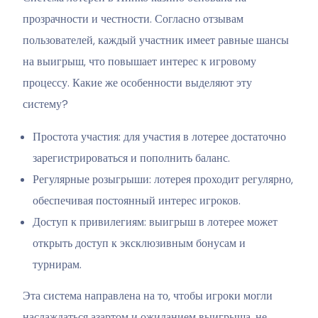
прозрачности и честности. Согласно отзывам
пользователей, каждый участник имеет равные шансы
на выигрыш, что повышает интерес к игровому
процессу. Какие же особенности выделяют эту
систему?
Простота участия: для участия в лотерее достаточно
зарегистрироваться и пополнить баланс.
Регулярные розыгрыши: лотерея проходит регулярно,
обеспечивая постоянный интерес игроков.
Доступ к привилегиям: выигрыш в лотерее может
открыть доступ к эксклюзивным бонусам и
турнирам.
Эта система направлена на то, чтобы игроки могли
наслаждаться азартом и ожиданием выигрыша, не