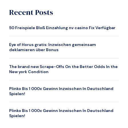
Recent Posts
50 Freispiele Bloß Einzahlung nv casino Fix Verfügbar
Eye of Horus gratis: Inzwischen gemeinsam
deklamieren über Bonus
The brand new Scrape-Offs On the Better Odds In the
New york Condition
Plinko Bis 1 000x Gewinn Inzwischen In Deutschland
Spielen!
Plinko Bis 1 000x Gewinn Inzwischen In Deutschland
Spielen!