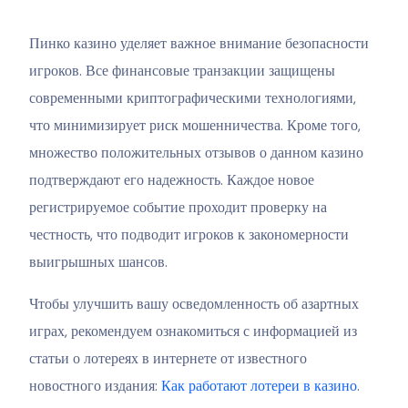
Пинко казино уделяет важное внимание безопасности
игроков. Все финансовые транзакции защищены
современными криптографическими технологиями,
что минимизирует риск мошенничества. Кроме того,
множество положительных отзывов о данном казино
подтверждают его надежность. Каждое новое
регистрируемое событие проходит проверку на
честность, что подводит игроков к закономерности
выигрышных шансов.
Чтобы улучшить вашу осведомленность об азартных
играх, рекомендуем ознакомиться с информацией из
статьи о лотереях в интернете от известного
новостного издания:
Как работают лотереи в казино
.