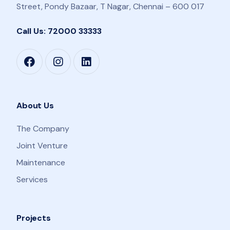
Street, Pondy Bazaar, T Nagar, Chennai – 600 017
Call Us: 72000 33333
About Us
The Company
Joint Venture
Maintenance
Services
Projects