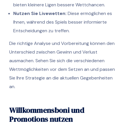
bieten kleinere Ligen bessere Wettchancen.
Nutzen Sie Livewetten:
Diese ermöglichen es
Ihnen, während des Spiels besser informierte
Entscheidungen zu treffen.
Die richtige Analyse und Vorbereitung können den
Unterschied zwischen Gewinn und Verlust
ausmachen. Sehen Sie sich die verschiedenen
Wettmöglichkeiten vor dem Setzen an und passen
Sie Ihre Strategie an die aktuellen Gegebenheiten
an.
Willkommensboni und
Promotions nutzen