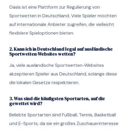
Oasis ist eine Plattform zur Regulierung von
Sportwetten in Deutschland. Viele Spieler möchten
auf internationale Anbieter zugreifen, die vielleicht
flexiblere Spieloptionen bieten.
2. Kann ich in Deutschland legal auf ausländische
Sportwetten-Websites wetten?
Ja, viele ausländische Sportwetten-Websites
akzeptieren Spieler aus Deutschland, solange diese
die lokalen Gesetze respektieren.
3. Was sind die häufigsten Sportarten, auf die
gewettet wird?
Beliebte Sportarten sind Fußball, Tennis, Basketball
und E-Sports, da sie ein großes Zuschauerinteresse