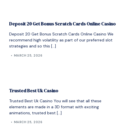
Deposit 20 Get Bonus Scratch Cards Online Casino
Deposit 20 Get Bonus Scratch Cards Online Casino We
recommend high volatility as part of our preferred slot
strategies and so this […]
MARCH 25, 2026
Trusted Best Uk Casino
Trusted Best Uk Casino You will see that all these
elements are made in a 3D format with exciting
animations, trusted best […]
MARCH 25, 2026