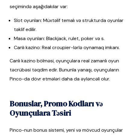
seçimində aşağıdakılar var:
Slot oyunları: Müxtəlif temalı və strukturda oyunlar
təklif edilir.
Masa oyunları: Blackjack, rulet, poker və s.
Canlı kazino: Real croupier-lərlə oynamaq imkanı.
Canlı kazino bölməsi, oyunçulara real zamanlı oyun
təcrübəsi təqdim edir. Bununla yanaşı, oyunçuların
Pinco-da dövr etmələri daha da əyləncəli olur.
Bonuslar, Promo Kodları və
Oyunçulara Təsiri
Pinco-nun bonus sistemi, yeni və mövcud oyunçular