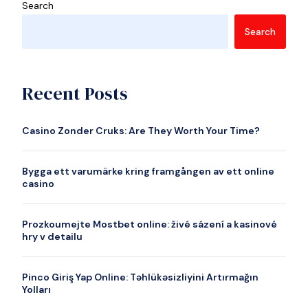
Search
Search
Recent Posts
Casino Zonder Cruks: Are They Worth Your Time?
Bygga ett varumärke kring framgången av ett online
casino
Prozkoumejte Mostbet online: živé sázení a kasinové
hry v detailu
Pinco Giriş Yap Online: Təhlükəsizliyini Artırmağın
Yolları