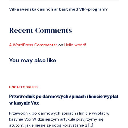
Vilka svenska casinon är bäst med VIP-program?
Recent Comments
A WordPress Commenter
on
Hello world!
You may also like
UNCATEGORIZED
Przewodnik po darmowych spinach i limicie wypłat
w kasynie Vox
Przewodnik po darmowych spinach i limicie wypłat w
kasynie Vox W dzisiejszym artykule przyjrzymy się
atutom, jakie niesie ze sobą korzystanie z […]