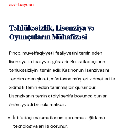
azərbaycan
.
Təhlükəsizlik, Lisenziya və
Oyunçuların Mühafizəsi
Pinco, müvəffəqiyyətli fəaliyyətini təmin edən
lisenziya ilə fəaliyyət göstərir. Bu, istifadəçilərin
təhlükəsizliyini təmin edir. Kazinonun lisenziyasını
təqdim edən şirkət, müstəsna müştəri xidmətləri ilə
xidməti təmin edən tanınmış bir qurumdur.
Lisenziyanın təmin etdiyi səhifə boyunca bunlar
əhəmiyyətli bir rola malikdir:
İstifadəçi məlumatlarının qorunması: Şifrləmə
texnologiyaları ilə qorunur.