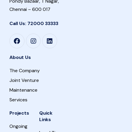
Pondy Bazaar, T Nagar,
Chennai – 600 017
Call Us: 72000 33333
About Us
The Company
Joint Venture
Maintenance
Services
Projects
Quick
Links
Ongoing