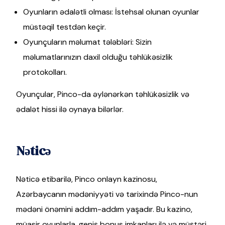
Oyunların ədalətli olması: İstehsal olunan oyunlar
müstəqil testdən keçir.
Oyunçuların məlumat tələbləri: Sizin
məlumatlarınızın daxil olduğu təhlükəsizlik
protokolları.
Oyunçular, Pinco-da əylənərkən təhlükəsizlik və
ədalət hissi ilə oynaya bilərlər.
Nəticə
Nəticə etibarilə, Pinco onlayn kazinosu,
Azərbaycanın mədəniyyəti və tarixində Pinco-nun
mədəni önəmini addım-addım yaşadır. Bu kazino,
müasir oyunlarla, geniş bonus imkanları ilə və müştəri