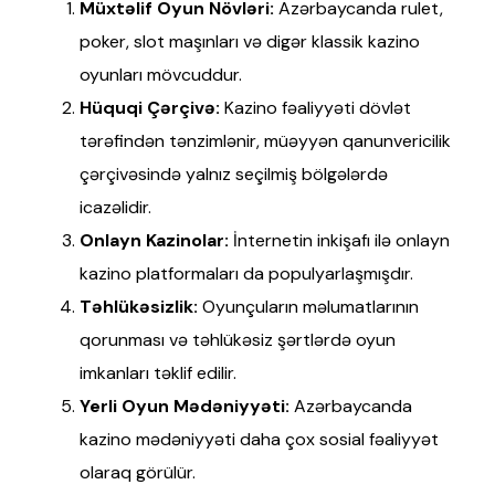
Müxtəlif Oyun Növləri:
Azərbaycanda rulet,
poker, slot maşınları və digər klassik kazino
oyunları mövcuddur.
Hüquqi Çərçivə:
Kazino fəaliyyəti dövlət
tərəfindən tənzimlənir, müəyyən qanunvericilik
çərçivəsində yalnız seçilmiş bölgələrdə
icazəlidir.
Onlayn Kazinolar:
İnternetin inkişafı ilə onlayn
kazino platformaları da populyarlaşmışdır.
Təhlükəsizlik:
Oyunçuların məlumatlarının
qorunması və təhlükəsiz şərtlərdə oyun
imkanları təklif edilir.
Yerli Oyun Mədəniyyəti:
Azərbaycanda
kazino mədəniyyəti daha çox sosial fəaliyyət
olaraq görülür.