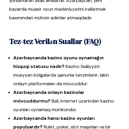
yönləndirən əsas amillərdir. Azərbaycan, yerli
bazarda müasir oyun mədəniyyətini irəlilətmək
baxımından mühüm adımlar atmaqdadır.
Tez-tez Verilən Suallar (FAQ)
Azərbaycanda kazino oyunu oynamağın
hüquqi statusu nədir?
Kazino fəaliyyəti
müəyyən bölgələrdə qanunla tənzimlənir, lakin
onlayn platformaları da mövcuddur.
Azərbaycanda onlayn kazinolar
mövcuddurmu?
Bəli, internet üzərindən kazino
oyunları oynamaq mümkündür.
Azərbaycanda hansı kazino oyunları
populyardır?
Rulet, poker, slot maşınları və bir