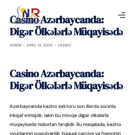
Casino Azərbaycanda:
Digər Ölkələrlə Müqayisədə
Home
ADMIN
APRIL 13, 2026
CASINO
About Us
Casino Azərbaycanda:
Ongoing Projects
Digər Ölkələrlə Müqayisədə
Joint Venture
Testimonials
Azərbaycanda kazino sektoru son illərdə sürətlə
inkişaf etmişdir, lakin bu mövqe digər ölkələrlə
Legal Tips
müqayisədə nisbətən fərqlidir. Bu məqalədə, kazino
Services
oyunlarının populyarlığı, hüquqi çərçivə və həmçinin