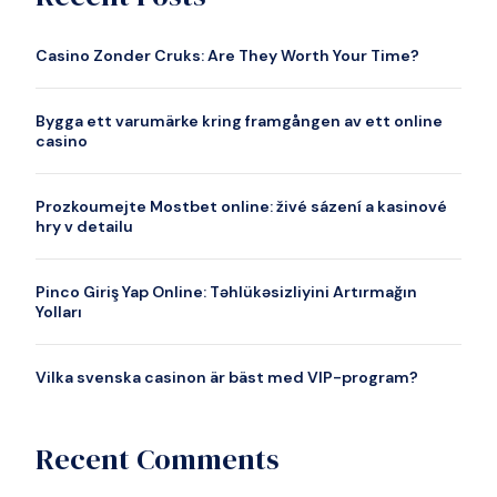
Casino Zonder Cruks: Are They Worth Your Time?
Bygga ett varumärke kring framgången av ett online
casino
Prozkoumejte Mostbet online: živé sázení a kasinové
hry v detailu
Pinco Giriş Yap Online: Təhlükəsizliyini Artırmağın
Yolları
Vilka svenska casinon är bäst med VIP-program?
Recent Comments