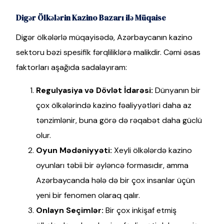
Digər Ölkələrin Kazino Bazarı ilə Müqaise
Digər ölkələrlə müqayisədə, Azərbaycanın kazino
sektoru bəzi spesifik fərqliliklərə malikdir. Cəmi əsas
faktorları aşağıda sadalayıram:
Regulyasiya və Dövlət İdarəsi:
Dünyanın bir
çox ölkələrində kazino fəaliyyətləri daha az
tənzimlənir, buna görə də rəqabət daha güclü
olur.
Oyun Mədəniyyəti:
Xeyli ölkələrdə kazino
oyunları təbii bir əyləncə formasıdır, amma
Azərbaycanda hələ də bir çox insanlar üçün
yeni bir fenomen olaraq qalır.
Onlayn Seçimlər:
Bir çox inkişaf etmiş